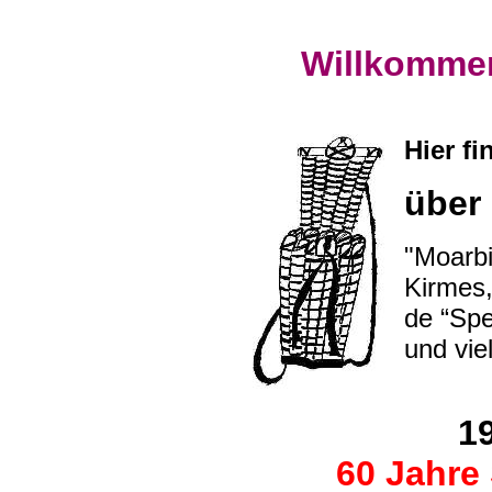
Willkommen
Hier f
über
"Moarbi
Kirmes,
de “Spe
und viel
1
60 Jahre